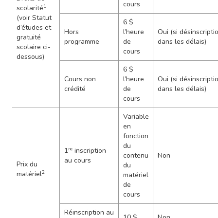
cours
1
scolarité
(voir Statut
6 $
d’études et
Hors
l’heure
Oui (si désinscripti
gratuité
programme
de
dans les délais)
scolaire ci-
cours
dessous)
6 $
Cours non
l’heure
Oui (si désinscripti
crédité
de
dans les délais)
cours
Variable
en
fonction
du
re
1
inscription
contenu
Non
au cours
Prix du
du
2
matériel
matériel
de
cours
Réinscription au
10 $
Non