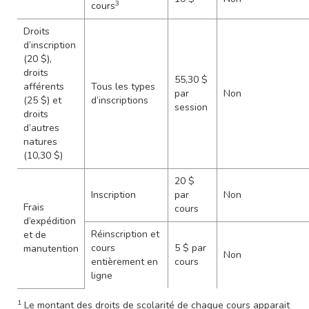
3
cours
Droits
d’inscription
(20 $),
droits
55,30 $
afférents
Tous les types
par
Non
(25 $) et
d’inscriptions
session
droits
d’autres
natures
(10,30 $)
20 $
Inscription
par
Non
Frais
cours
d’expédition
Réinscription et
et de
cours
5 $ par
manutention
Non
entièrement en
cours
ligne
1
Le montant des droits de scolarité de chaque cours apparait