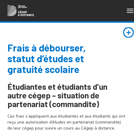
To
ENGLISH
na
Frais à débourser,
statut d’études et
gratuité scolaire
Étudiantes et étudiants d’un
autre cégep – situation de
partenariat (commandite)
Ces frais s’appliquent aux étudiantes et aux étudiants qui ont
reçu une autorisation d’études en partenariat (commandite)
de leur cégep pour suivre un cours au Cégep à distance.