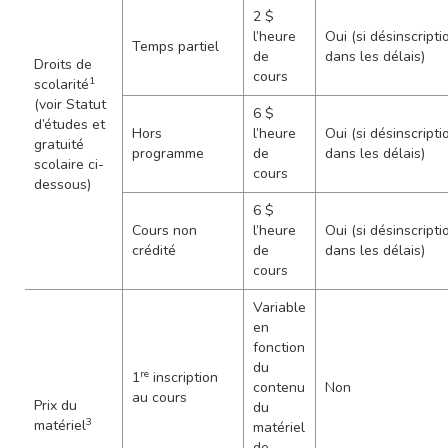
2 $
l’heure
Oui (si désinscripti
Temps partiel
de
dans les délais)
Droits de
cours
1
scolarité
(voir Statut
6 $
d’études et
Hors
l’heure
Oui (si désinscripti
gratuité
programme
de
dans les délais)
scolaire ci-
cours
dessous)
6 $
Cours non
l’heure
Oui (si désinscripti
crédité
de
dans les délais)
cours
Variable
en
fonction
du
re
1
inscription
contenu
Non
au cours
Prix du
du
3
matériel
matériel
de