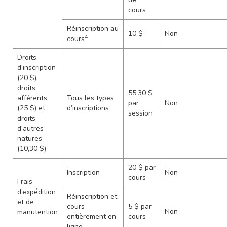
cours
Réinscription au
10 $
Non
4
cours
Droits
d’inscription
(20 $),
droits
55,30 $
afférents
Tous les types
par
Non
(25 $) et
d’inscriptions
session
droits
d’autres
natures
(10,30 $)
20 $ par
Inscription
Non
cours
Frais
d’expédition
Réinscription et
et de
cours
5 $ par
Non
manutention
entièrement en
cours
ligne