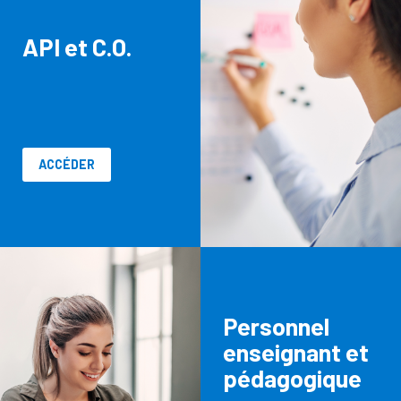
API et C.O.
ACCÉDER
Personnel
enseignant et
pédagogique