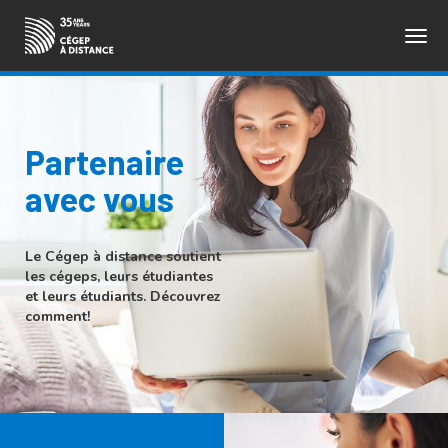
Togg
ENGLISH
navig
Partenaire
avec vous
Le Cégep à distance soutient
les cégeps, leurs étudiantes
et leurs étudiants. Découvrez
comment!